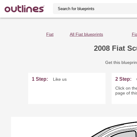
Fiat
All Fiat blueprints
Fi
2008 Fiat S
Get this blueprin
1 Step:
2 Step:
Like us
Click on the
page of thi