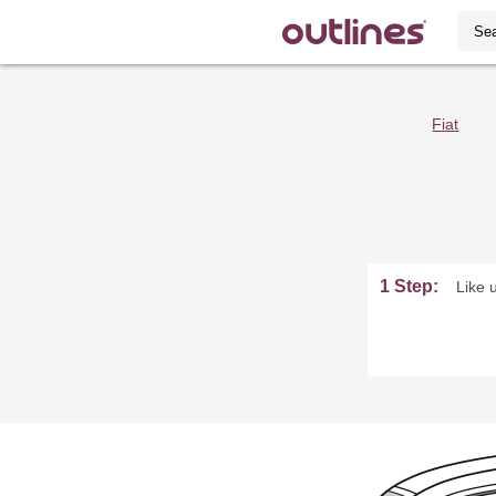
Fiat
1 Step:
Like 