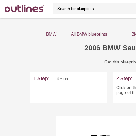
BMW
All BMW blueprints
BM
2006 BMW Saub
Get this blueprin
1 Step:
2 Step:
Like us
Click on th
page of th