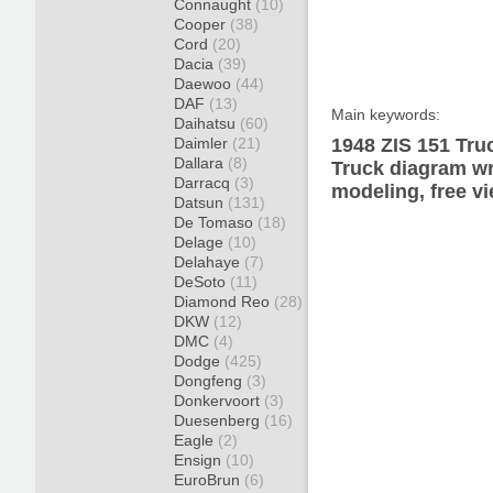
Connaught
(10)
Cooper
(38)
Cord
(20)
Dacia
(39)
Daewoo
(44)
DAF
(13)
Main keywords:
Daihatsu
(60)
Daimler
(21)
1948 ZIS 151 Tru
Dallara
(8)
Truck diagram wr
Darracq
(3)
modeling, free v
Datsun
(131)
De Tomaso
(18)
Delage
(10)
Delahaye
(7)
DeSoto
(11)
Diamond Reo
(28)
DKW
(12)
DMC
(4)
Dodge
(425)
Dongfeng
(3)
Donkervoort
(3)
Duesenberg
(16)
Eagle
(2)
Ensign
(10)
EuroBrun
(6)