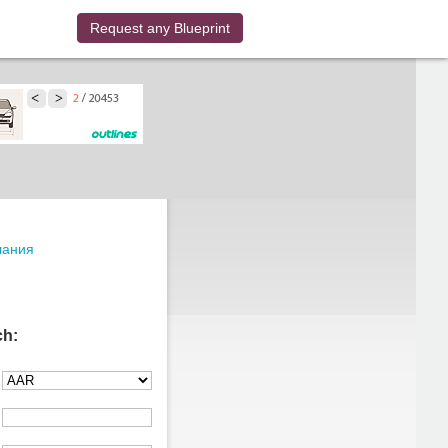
Request any Blueprint
лания
ch: