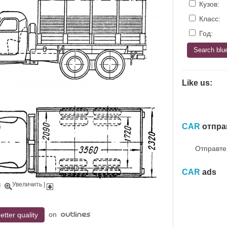
Кузов:
Класс:
Год:
Like us:
CAR
отпра
Отправте
CAR
ads
Увеличить
|
|
on
etter quality