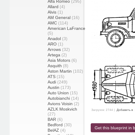
Alfa Romeo
(295)
Allard
(4)
Alvis
(1)
AM General
(16)
AMC
(114)
American LaFrance
(5)
Anadol
(3)
ARO
(1)
Arrows
(32)
Artega
(2)
Asia Motors
(6)
Asquith
(8)
Aston Martin
(102)
ATS
(15)
Audi
(249)
Austin
(173)
Auto Union
(15)
Autobianchi
(14)
Avions Voisin
(2)
AZLK Moskvich
Загрузок: 2744 |
Добавить в
(27)
BAR
(6)
Bedford
(30)
Get this blueprint in b
BelAZ
(4)