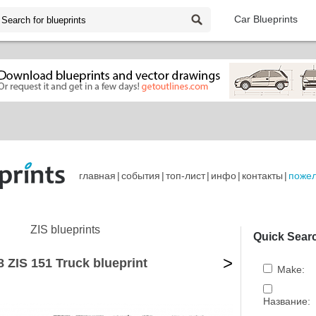
Car Blueprints
главная
|
события
|
топ-лист
|
инфо
|
контакты
|
поже
ZIS blueprints
Quick Sear
>
8 ZIS 151 Truck blueprint
Make:
Название: