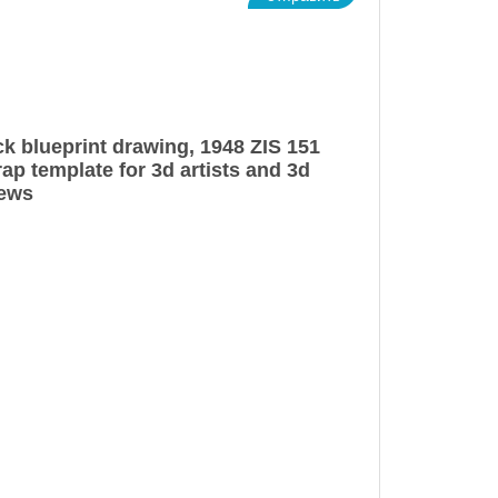
ck blueprint drawing, 1948 ZIS 151
ap template for 3d artists and 3d
iews