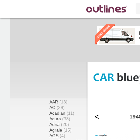
AAR
(13)
AC
(39)
Acadian
(11)
<
194
Acura
(38)
Adria
(20)
Agrale
(15)
AGS
(4)