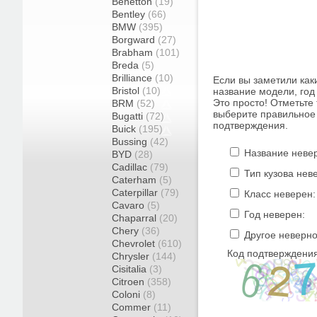
Benetton
(19)
Bentley
(66)
BMW
(395)
Borgward
(27)
Brabham
(101)
Breda
(5)
Brilliance
(10)
Если вы заметили как
Bristol
(10)
название модели, год 
Это просто! Отметьте
BRM
(52)
выберите правильное 
Bugatti
(72)
подтверждения.
Buick
(195)
Bussing
(42)
Название неве
BYD
(28)
Cadillac
(79)
Тип кузова нев
Caterham
(5)
Caterpillar
(79)
Класс неверен:
Cavaro
(5)
Год неверен:
Chaparral
(20)
Chery
(36)
Другое неверно
Chevrolet
(610)
Код подтверждения
Chrysler
(144)
Cisitalia
(3)
Citroen
(358)
Coloni
(8)
Commer
(11)