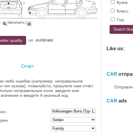
Кузов:
Класс:
Год:
Увеличить
|
|
on
etter quality
Like us:
Отчёт
CAR
отпра
ие-либо ошибки (например, неправильное
и тип кузова), пожалуйста, пришлите нам отчёт.
Отправте
 только неправильные поля, введите или
значение и введите 4-значный код
CAR
ads
рно:
ерен: