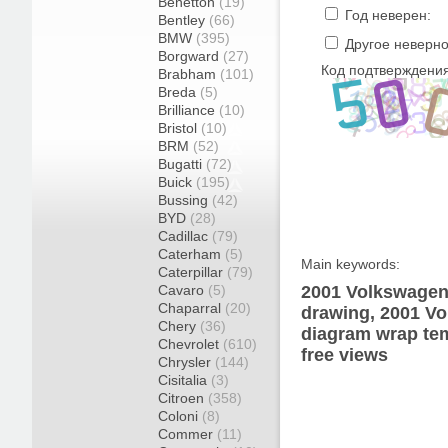
Benetton
(19)
Год неверен:
Bentley
(66)
BMW
(395)
Другое неверно
Borgward
(27)
Код подтверждения
Brabham
(101)
Breda
(5)
Brilliance
(10)
Bristol
(10)
BRM
(52)
Bugatti
(72)
Buick
(195)
Bussing
(42)
BYD
(28)
Cadillac
(79)
Caterham
(5)
Main keywords:
Caterpillar
(79)
Cavaro
(5)
2001 Volkswagen 
Chaparral
(20)
drawing, 2001 V
Chery
(36)
diagram wrap tem
Chevrolet
(610)
free views
Chrysler
(144)
Cisitalia
(3)
Citroen
(358)
Coloni
(8)
Commer
(11)