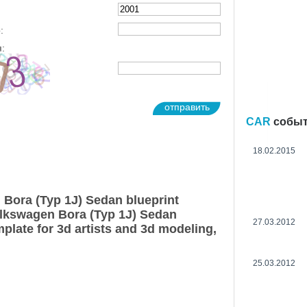
:
:
отправить
CAR
собы
18.02.2015
Bora (Typ 1J) Sedan blueprint
olkswagen Bora (Typ 1J) Sedan
27.03.2012
plate for 3d artists and 3d modeling,
25.03.2012