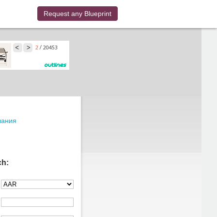
Request any Blueprint
лания
ch: