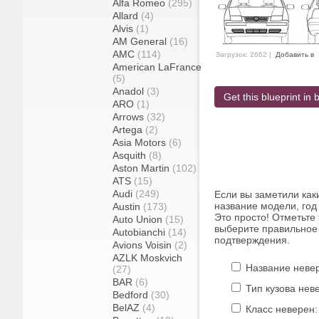
Alfa Romeo
(295)
Allard
(4)
Alvis
(1)
AM General
(16)
AMC
(114)
Загрузок: 2662 |
Добавить в
American LaFrance
(5)
Anadol
(3)
Get this blueprint in b
ARO
(1)
Arrows
(32)
Artega
(2)
Asia Motors
(6)
Asquith
(8)
Aston Martin
(102)
ATS
(15)
Audi
(249)
Если вы заметили как
название модели, год 
Austin
(173)
Это просто! Отметьте
Auto Union
(15)
выберите правильное 
Autobianchi
(14)
подтверждения.
Avions Voisin
(2)
AZLK Moskvich
Название неве
(27)
BAR
(6)
Тип кузова нев
Bedford
(30)
BelAZ
(4)
Класс неверен: