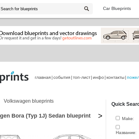
Car Blueprints
главная
|
события
|
топ-лист
|
инфо
|
контакты
|
поже
Volkswagen blueprints
Quick Sear
>
gen Bora (Typ 1J) Sedan blueprint
Make:
Название: