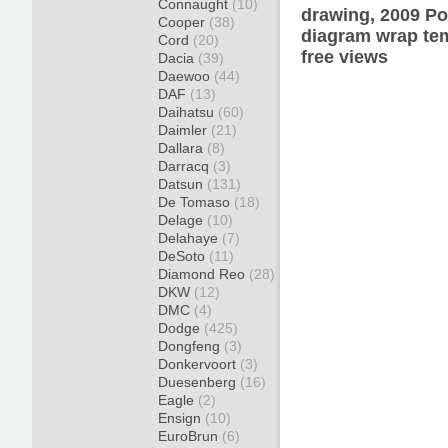
Connaught
(10)
drawing, 2009 Po
Cooper
(38)
diagram wrap tem
Cord
(20)
free views
Dacia
(39)
Daewoo
(44)
DAF
(13)
Daihatsu
(60)
Daimler
(21)
Dallara
(8)
Darracq
(3)
Datsun
(131)
De Tomaso
(18)
Delage
(10)
Delahaye
(7)
DeSoto
(11)
Diamond Reo
(28)
DKW
(12)
DMC
(4)
Dodge
(425)
Dongfeng
(3)
Donkervoort
(3)
Duesenberg
(16)
Eagle
(2)
Ensign
(10)
EuroBrun
(6)