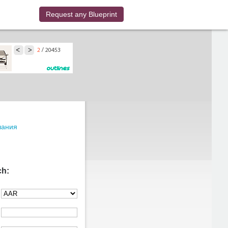
Request any Blueprint
лания
ch: