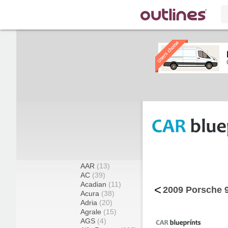
AAR
(13)
AC
(39)
Acadian
(11)
<
2009 Porsche 9
Acura
(38)
Adria
(20)
Agrale
(15)
AGS
(4)