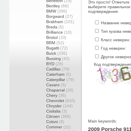
Benetton
(19)
Это просто! Отметьте
Bentley
(66)
выберите правильное 
BMW
(395)
подтверждения.
Borgward
(27)
Brabham
(101)
Название неве
Breda
(5)
Тип кузова нев
Brilliance
(10)
Bristol
(10)
Класс неверен:
BRM
(52)
Bugatti
(72)
Год неверен:
Buick
(195)
Другое неверно
Bussing
(42)
BYD
(28)
Код подтверждения
Cadillac
(79)
Caterham
(5)
Caterpillar
(79)
Cavaro
(5)
Chaparral
(20)
Chery
(36)
Chevrolet
(610)
Chrysler
(144)
Cisitalia
(3)
Citroen
(358)
Main keywords:
Coloni
(8)
Commer
(11)
2009 Porsche 911 