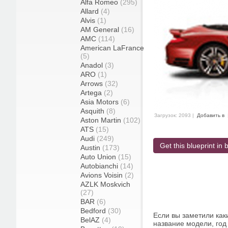
Alfa Romeo
(295)
Allard
(4)
Alvis
(1)
AM General
(16)
AMC
(114)
American LaFrance
(5)
Anadol
(3)
ARO
(1)
Arrows
(32)
Artega
(2)
Asia Motors
(6)
Asquith
(8)
Загрузок: 2093 |
Добавить в
Aston Martin
(102)
ATS
(15)
Audi
(249)
Get this blueprint in b
Austin
(173)
Auto Union
(15)
Autobianchi
(14)
Avions Voisin
(2)
AZLK Moskvich
(27)
BAR
(6)
Bedford
(30)
Если вы заметили как
BelAZ
(4)
название модели, год 