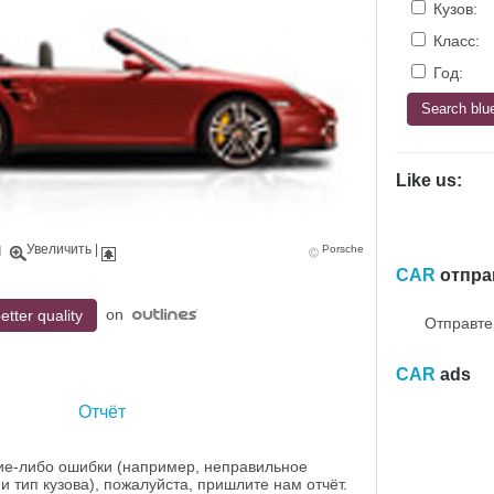
Кузов:
Класс:
Год:
Like us:
Увеличить
|
Porsche
|
CAR
отпра
on
etter quality
Отправте
CAR
ads
Отчёт
ие-либо ошибки (например, неправильное
и тип кузова), пожалуйста, пришлите нам отчёт.