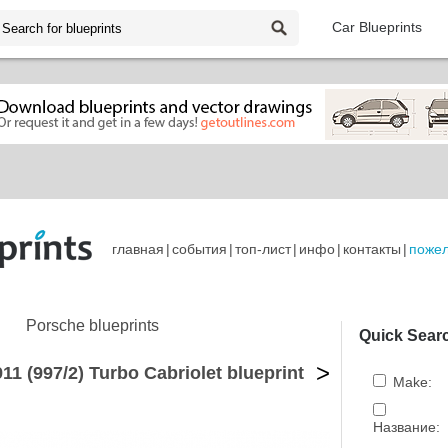
Car Blueprints
главная
|
события
|
топ-лист
|
инфо
|
контакты
|
поже
Porsche blueprints
Quick Sear
>
11 (997/2) Turbo Cabriolet blueprint
Make:
Название: