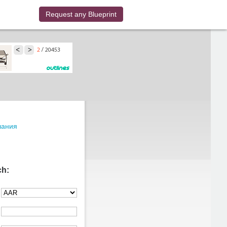
Request any Blueprint
лания
ch: