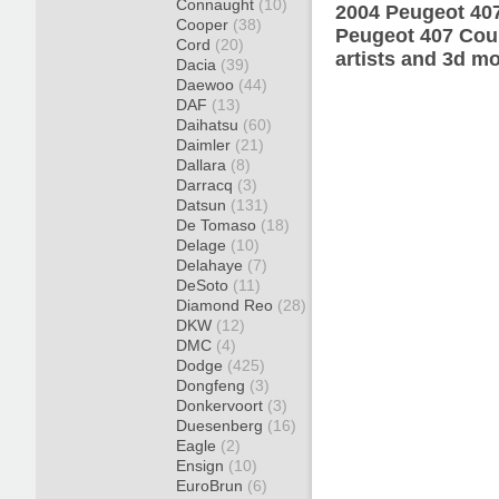
Connaught
(10)
2004 Peugeot 407
Cooper
(38)
Peugeot 407 Cou
Cord
(20)
artists and 3d mo
Dacia
(39)
Daewoo
(44)
DAF
(13)
Daihatsu
(60)
Daimler
(21)
Dallara
(8)
Darracq
(3)
Datsun
(131)
De Tomaso
(18)
Delage
(10)
Delahaye
(7)
DeSoto
(11)
Diamond Reo
(28)
DKW
(12)
DMC
(4)
Dodge
(425)
Dongfeng
(3)
Donkervoort
(3)
Duesenberg
(16)
Eagle
(2)
Ensign
(10)
EuroBrun
(6)