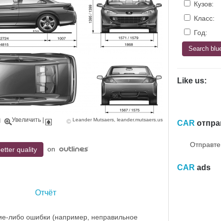
Кузов:
Класс:
Год:
Like us:
Увеличить
|
Leander Mutsaers, leander.mutsaers.us
|
CAR
отпра
Отправте
on
etter quality
CAR
ads
Отчёт
ие-либо ошибки (например, неправильное