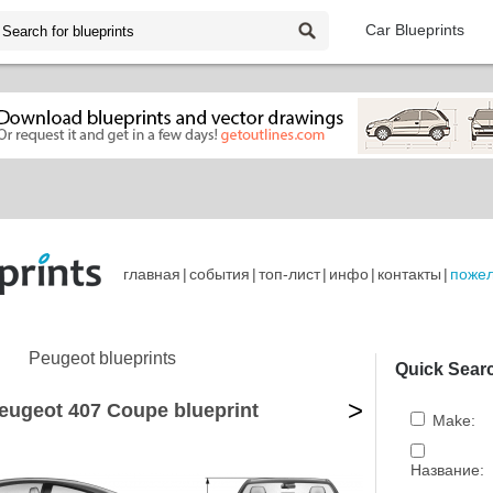
Car Blueprints
главная
|
события
|
топ-лист
|
инфо
|
контакты
|
поже
Peugeot blueprints
Quick Sear
>
eugeot 407 Coupe blueprint
Make:
Название: