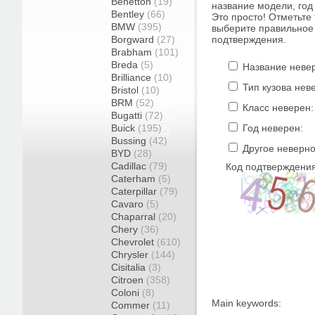
Benetton
(19)
название модели, год 
Bentley
(66)
Это просто! Отметьте
BMW
(395)
выберите правильное 
Borgward
(27)
подтверждения.
Brabham
(101)
Breda
(5)
Название неве
Brilliance
(10)
Тип кузова нев
Bristol
(10)
BRM
(52)
Класс неверен:
Bugatti
(72)
Buick
(195)
Год неверен:
Bussing
(42)
Другое неверно
BYD
(28)
Cadillac
(79)
Код подтверждения
Caterham
(5)
Caterpillar
(79)
Cavaro
(5)
Chaparral
(20)
Chery
(36)
Chevrolet
(610)
Chrysler
(144)
Cisitalia
(3)
Citroen
(358)
Coloni
(8)
Main keywords:
Commer
(11)