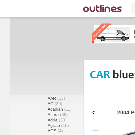
AAR
(13)
AC
(39)
Acadian
(11)
<
2004 P
Acura
(38)
Adria
(20)
Agrale
(15)
AGS
(4)