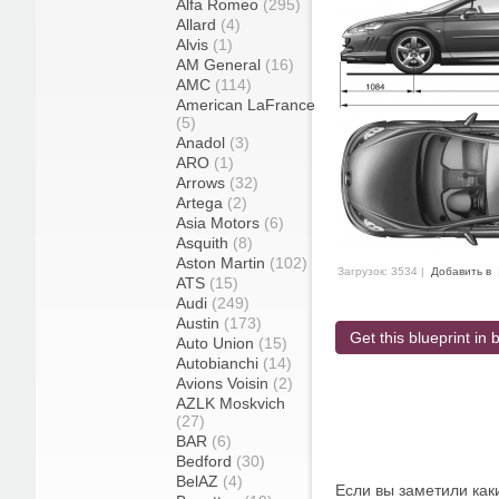
Alfa Romeo
(295)
Allard
(4)
Alvis
(1)
AM General
(16)
AMC
(114)
American LaFrance
(5)
Anadol
(3)
ARO
(1)
Arrows
(32)
Artega
(2)
Asia Motors
(6)
Asquith
(8)
Aston Martin
(102)
Загрузок: 3534 |
Добавить в
ATS
(15)
Audi
(249)
Austin
(173)
Get this blueprint in b
Auto Union
(15)
Autobianchi
(14)
Avions Voisin
(2)
AZLK Moskvich
(27)
BAR
(6)
Bedford
(30)
BelAZ
(4)
Если вы заметили как