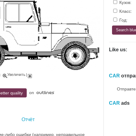
Кузов:
Класс:
Год:
Like us:
Увеличить
|
|
CAR
отпра
Отправте
on
etter quality
CAR
ads
Отчёт
ие-либо ошибки (например, неправильное