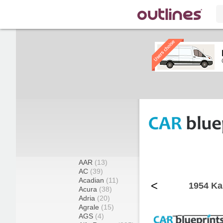
AAR
(13)
AC
(39)
Acadian
(11)
<
1954 Ka
Acura
(38)
Adria
(20)
Agrale
(15)
AGS
(4)