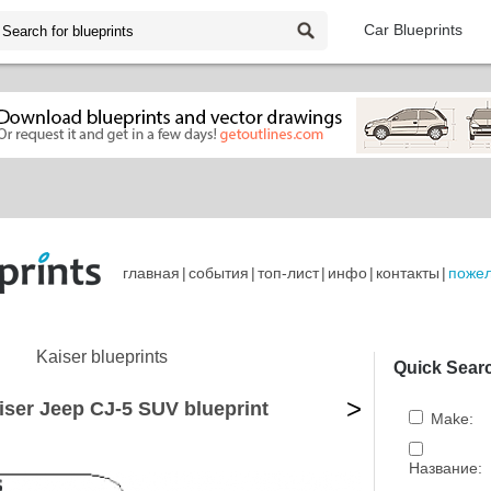
Car Blueprints
главная
|
события
|
топ-лист
|
инфо
|
контакты
|
поже
Kaiser blueprints
Quick Sear
>
iser Jeep CJ-5 SUV blueprint
Make:
Название: