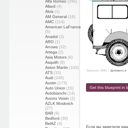
Alfa Romeo
(295)
Allard
(4)
Alvis
(1)
AM General
(16)
AMC
(114)
American LaFrance
(5)
Anadol
(3)
ARO
(1)
Arrows
(32)
Artega
(2)
Asia Motors
(6)
Asquith
(8)
Aston Martin
(102)
Загрузок: 2691 |
Добавить в
ATS
(15)
Audi
(249)
Austin
(173)
Get this blueprint in b
Auto Union
(15)
Autobianchi
(14)
Avions Voisin
(2)
AZLK Moskvich
(27)
BAR
(6)
Bedford
(30)
BelAZ
(4)
Если вы заметили как