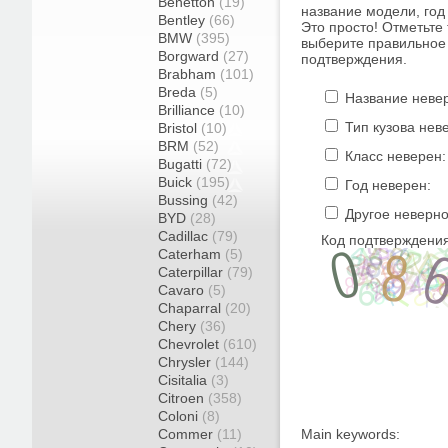
Benetton
(19)
название модели, год 
Bentley
(66)
Это просто! Отметьте
BMW
(395)
выберите правильное 
Borgward
(27)
подтверждения.
Brabham
(101)
Breda
(5)
Название неве
Brilliance
(10)
Тип кузова нев
Bristol
(10)
BRM
(52)
Класс неверен:
Bugatti
(72)
Buick
(195)
Год неверен:
Bussing
(42)
Другое неверно
BYD
(28)
Cadillac
(79)
Код подтверждения
Caterham
(5)
Caterpillar
(79)
Cavaro
(5)
Chaparral
(20)
Chery
(36)
Chevrolet
(610)
Chrysler
(144)
Cisitalia
(3)
Citroen
(358)
Coloni
(8)
Commer
(11)
Main keywords: