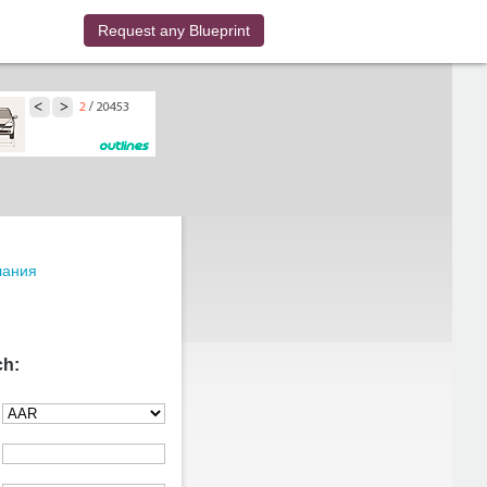
Request any Blueprint
лания
ch: