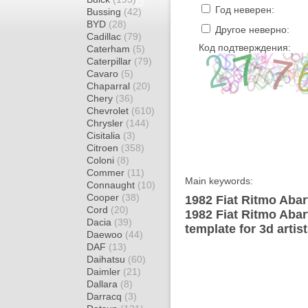
Год неверен:
Bussing
(42)
BYD
(28)
Другое неверно:
Cadillac
(79)
Код подтверждения:
Caterham
(5)
Caterpillar
(79)
Cavaro
(5)
Chaparral
(20)
Chery
(36)
Chevrolet
(610)
Chrysler
(144)
Cisitalia
(3)
Citroen
(358)
Coloni
(8)
Commer
(11)
Main keywords:
Connaught
(10)
Cooper
(38)
1982 Fiat Ritmo Abar
Cord
(20)
1982 Fiat Ritmo Aba
Dacia
(39)
template for 3d artis
Daewoo
(44)
DAF
(13)
Daihatsu
(60)
Daimler
(21)
Dallara
(8)
Darracq
(3)