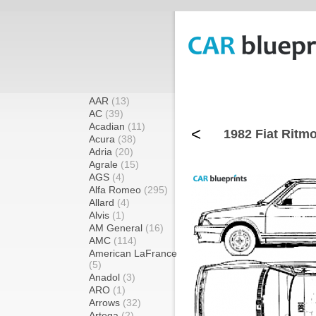
AAR
(13)
AC
(39)
Acadian
(11)
<
1982 Fiat Ritm
Acura
(38)
Adria
(20)
Agrale
(15)
AGS
(4)
Alfa Romeo
(295)
Allard
(4)
Alvis
(1)
AM General
(16)
AMC
(114)
American LaFrance
(5)
Anadol
(3)
ARO
(1)
Arrows
(32)
Artega
(2)