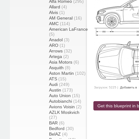
Alfa Romeo
(295)
Allard
(4)
Alvis
(1)
AM General
(16)
AMC
(114)
American LaFrance
(5)
Anadol
(3)
ARO
(1)
Arrows
(32)
Artega
(2)
Asia Motors
(6)
Asquith
(8)
Aston Martin
(102)
ATS
(15)
Audi
(249)
Загрузок: 5225 |
Добавить в
Austin
(173)
Auto Union
(15)
Autobianchi
(14)
Get this blueprint in b
Avions Voisin
(2)
AZLK Moskvich
(27)
BAR
(6)
Bedford
(30)
BelAZ
(4)