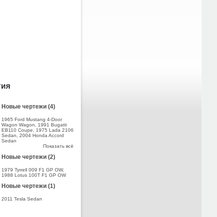
тия
Новые чертежи (4)
1965 Ford Mustang 4-Door
Wagon Wagon
,
1991 Bugatti
EB110 Coupe
,
1975 Lada 2106
Sedan
,
2004 Honda Accord
Sedan
Показать всё
Новые чертежи (2)
1979 Tyrrell 009 F1 GP OW
,
1988 Lotus 100T F1 GP OW
Новые чертежи (1)
2011 Tesla Sedan