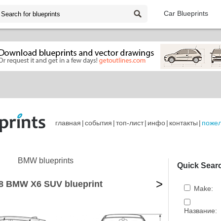
Car Blueprints
главная
|
события
|
топ-лист
|
инфо
|
контакты
|
поже
BMW blueprints
Quick Sear
>
8 BMW X6 SUV blueprint
Make:
Название: