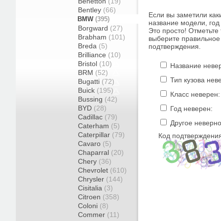
Benetton
(19)
Bentley
(66)
Если вы заметили как
BMW
(395)
название модели, год 
Borgward
(27)
Это просто! Отметьте
Brabham
(101)
выберите правильное 
Breda
(5)
подтверждения.
Brilliance
(10)
Bristol
(10)
Название неве
BRM
(52)
Тип кузова нев
Bugatti
(72)
Buick
(195)
Класс неверен:
Bussing
(42)
BYD
(28)
Год неверен:
Cadillac
(79)
Другое неверно
Caterham
(5)
Caterpillar
(79)
Код подтверждения
Cavaro
(5)
Chaparral
(20)
Chery
(36)
Chevrolet
(610)
Chrysler
(144)
Cisitalia
(3)
Citroen
(358)
Coloni
(8)
Commer
(11)