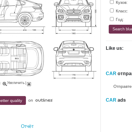
Кузов:
Класс:
Год:
Like us:
CAR
отпра
Увеличить
|
|
Отправте
CAR
ads
on
etter quality
Отчёт