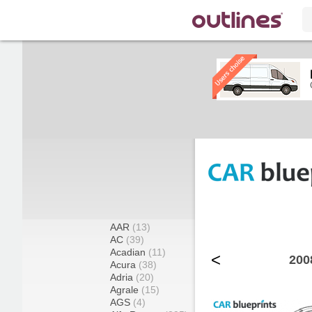
AAR
(13)
AC
(39)
Acadian
(11)
<
200
Acura
(38)
Adria
(20)
Agrale
(15)
AGS
(4)