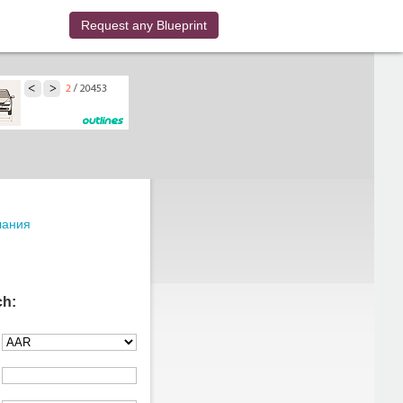
Request any Blueprint
лания
ch: