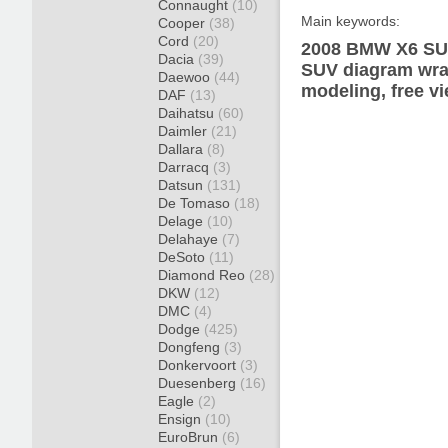
Connaught
(10)
Main keywords:
Cooper
(38)
Cord
(20)
2008 BMW X6 SUV
Dacia
(39)
SUV diagram wrap
Daewoo
(44)
modeling, free v
DAF
(13)
Daihatsu
(60)
Daimler
(21)
Dallara
(8)
Darracq
(3)
Datsun
(131)
De Tomaso
(18)
Delage
(10)
Delahaye
(7)
DeSoto
(11)
Diamond Reo
(28)
DKW
(12)
DMC
(4)
Dodge
(425)
Dongfeng
(3)
Donkervoort
(3)
Duesenberg
(16)
Eagle
(2)
Ensign
(10)
EuroBrun
(6)