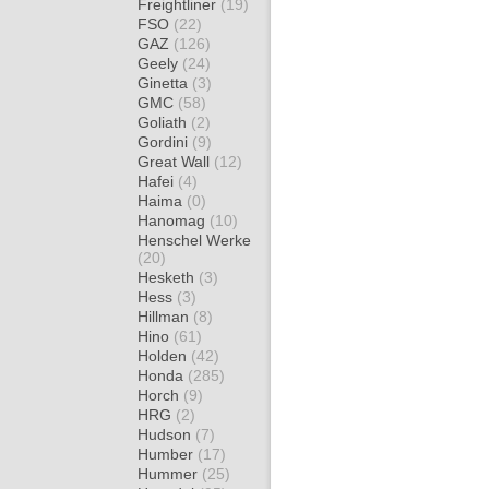
Freightliner
(19)
FSO
(22)
GAZ
(126)
Geely
(24)
Ginetta
(3)
GMC
(58)
Goliath
(2)
Gordini
(9)
Great Wall
(12)
Hafei
(4)
Haima
(0)
Hanomag
(10)
Henschel Werke
(20)
Hesketh
(3)
Hess
(3)
Hillman
(8)
Hino
(61)
Holden
(42)
Honda
(285)
Horch
(9)
HRG
(2)
Hudson
(7)
Humber
(17)
Hummer
(25)