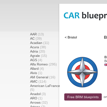
AAR
(13)
B
< Bristol
AC
(39)
Acadian
(11)
Acura
(38)
Adria
(20)
Agrale
(15)
B
AGS
(4)
B
Alfa Romeo
(295)
Allard
(4)
Alvis
(1)
AM General
(16)
AMC
(114)
American LaFrance
(5)
Anadol
(3)
o
Free BRM blueprints
ARO
(1)
Arrows
(32)
Artega
(2)