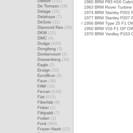
Datsun
(131)
1965 BRM P83 H16 Cabri
De Tomaso
(18)
1963 BRM Rover Turbine
Delage
(10)
1974 BRM Stanley P201
Delahaye
(7)
1977 BRM Stanley P207
DeSoto
(11)
1956 BRM Type 25 F1 O
Diamond Reo
(28)
1950 BRM V16 F1 GP O
DKW
(12)
1970 BRM Yardley P153
DMC
(4)
Dodge
(425)
Dongfeng
(3)
Donkervoort
(3)
Duesenberg
(16)
Eagle
(2)
Ensign
(10)
EuroBrun
(6)
Faun
(36)
FAW
(16)
Ferrari
(618)
Fiat
(513)
Fiberfab
(9)
Fisker
(1)
Fittipaldi
(7)
Foden
(3)
Ford
(965)
Frazer-Nash
(12)