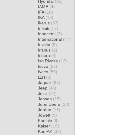
Hyundai
(95)
IAME
(4)
IFA
(10)
IKA
(18)
Ikarus
(33)
Infiniti
(17)
Innocenti
(7)
International
(47)
Invicta
(9)
Irisbus
(2)
Isdera
(4)
Iso Rivolta
(12)
Isuzu
(56)
Iveco
(56)
IZH
(3)
Jaguar
(94)
Jeep
(48)
Jelcz
(22)
Jensen
(15)
John Deere
(38)
Jordan
(16)
Jowett
(9)
Kaelble
(9)
Kaiser
(19)
KamAZ
(38)