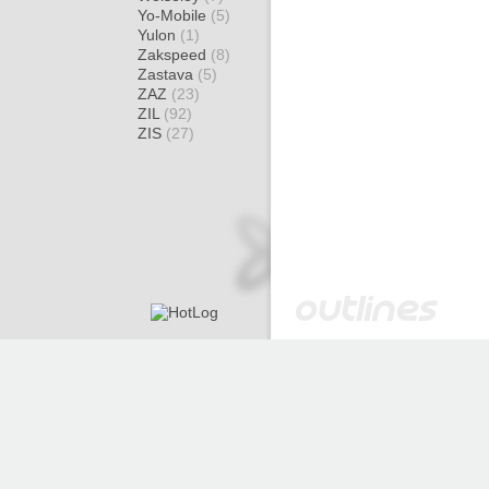
Yo-Mobile
(5)
Yulon
(1)
Zakspeed
(8)
Zastava
(5)
ZAZ
(23)
ZIL
(92)
ZIS
(27)