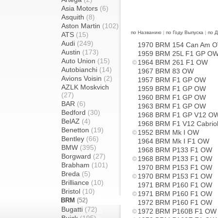
Asia Motors
(6)
Asquith
(8)
Aston Martin
(102)
по Названию
|
по Году Выпуска
|
по 
ATS
(15)
Audi
(249)
1970 BRM 154 Can Am 
Austin
(173)
1959 BRM 25L F1 GP O
Auto Union
(15)
1964 BRM 261 F1 OW
Autobianchi
(14)
1967 BRM 83 OW
Avions Voisin
(2)
1957 BRM F1 GP OW
AZLK Moskvich
1959 BRM F1 GP OW
(27)
1960 BRM F1 GP OW
BAR
(6)
1963 BRM F1 GP OW
Bedford
(30)
1968 BRM F1 GP V12 O
BelAZ
(4)
1968 BRM F1 V12 Cabriol
Benetton
(19)
1952 BRM Mk I OW
Bentley
(66)
1964 BRM Mk I F1 OW
BMW
(395)
1968 BRM P133 F1 OW
Borgward
(27)
1968 BRM P133 F1 OW
Brabham
(101)
1970 BRM P153 F1 OW
Breda
(5)
1970 BRM P153 F1 OW
Brilliance
(10)
1971 BRM P160 F1 OW
Bristol
(10)
1971 BRM P160 F1 OW
BRM
(52)
1972 BRM P160 F1 OW
Bugatti
(72)
1972 BRM P160B F1 OW