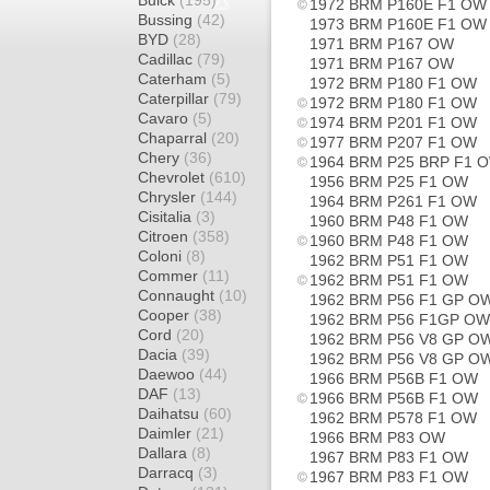
Buick
(195)
1972 BRM P160E F1 OW
Bussing
(42)
1973 BRM P160E F1 OW
BYD
(28)
1971 BRM P167 OW
Cadillac
(79)
1971 BRM P167 OW
Caterham
(5)
1972 BRM P180 F1 OW
Caterpillar
(79)
1972 BRM P180 F1 OW
Cavaro
(5)
1974 BRM P201 F1 OW
Chaparral
(20)
1977 BRM P207 F1 OW
Chery
(36)
1964 BRM P25 BRP F1 
Chevrolet
(610)
1956 BRM P25 F1 OW
Chrysler
(144)
1964 BRM P261 F1 OW
Cisitalia
(3)
1960 BRM P48 F1 OW
Citroen
(358)
1960 BRM P48 F1 OW
Coloni
(8)
1962 BRM P51 F1 OW
Commer
(11)
1962 BRM P51 F1 OW
Connaught
(10)
1962 BRM P56 F1 GP O
Cooper
(38)
1962 BRM P56 F1GP OW
Cord
(20)
1962 BRM P56 V8 GP O
Dacia
(39)
1962 BRM P56 V8 GP O
Daewoo
(44)
1966 BRM P56B F1 OW
DAF
(13)
1966 BRM P56B F1 OW
Daihatsu
(60)
1962 BRM P578 F1 OW
Daimler
(21)
1966 BRM P83 OW
Dallara
(8)
1967 BRM P83 F1 OW
Darracq
(3)
1967 BRM P83 F1 OW